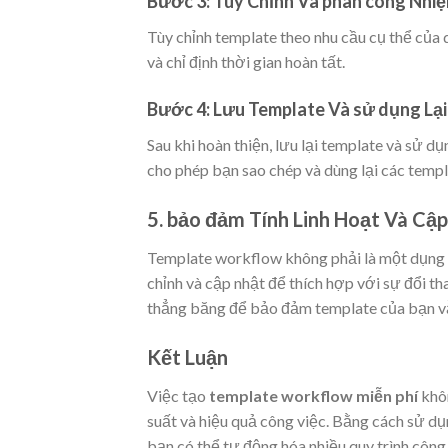
Bước 3: Tùy Chỉnh Và phân công Nhi
Tùy chỉnh template theo nhu cầu cụ thể của
và chỉ định thời gian hoàn tất.
Bước 4: Lưu Template Và sử dụng Lại
Sau khi hoàn thiện, lưu lại template và sử d
cho phép bạn sao chép và dùng lại các templ
5. bảo đảm Tính Linh Hoạt Và Cập 
Template workflow không phải là một dụng 
chỉnh và cập nhật để thích hợp với sự đổi th
thẳng băng để bảo đảm template của bạn vẫ
Kết Luận
Việc tạo
template workflow miễn phí
khôn
suất và hiệu quả công việc. Bằng cách sử dụ
bạn có thể tự động hóa nhiều quy trình công