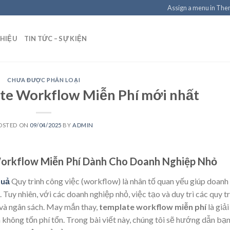
Assign a menu in Th
THIỆU
TIN TỨC – SỰ KIỆN
CHƯA ĐƯỢC PHÂN LOẠI
te Workflow Miễn Phí mới nhất
OSTED ON
09/04/2025
BY
ADMIN
orkflow Miễn Phí Dành Cho Doanh Nghiệp Nhỏ
quả
Quy trình công việc (workflow) là nhân tố quan yếu giúp doanh
Tuy nhiên, với các doanh nghiệp nhỏ, việc tạo và duy trì các quy tr
 và ngân sách. May mắn thay,
template workflow miễn phí
là giải
không tốn phí tổn. Trong bài viết này, chúng tôi sẽ hướng dẫn bạ