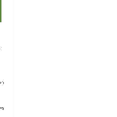
í,
 từ
ông