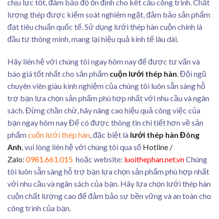
chịu lực tốt, đảm bảo độ ổn định cho kết cấu công trình. Chất
lượng thép được kiểm soát nghiêm ngặt, đảm bảo sản phẩm
đạt tiêu chuẩn quốc tế. Sử dụng lưới thép hàn cuộn chính là
đầu tư thông minh, mang lại hiệu quả kinh tế lâu dài.
Hãy liên hệ với chúng tôi ngay hôm nay để được tư vấn và
báo giá tốt nhất cho sản phẩm
cuộn lưới thép hàn
. Đội ngũ
chuyên viên giàu kinh nghiệm của chúng tôi luôn sẵn sàng hỗ
trợ bạn lựa chọn sản phẩm phù hợp nhất với nhu cầu và ngân
sách. Đừng chần chừ, hãy nâng cao hiệu quả công việc của
bạn ngay hôm nay
Để có được thông tin chi tiết hơn về sản
phẩm
cuộn lưới thép hàn
, đặc biệt là
lưới thép hàn Đông
Anh
, vui lòng liên hệ với chúng tôi qua số
Hotline /
Zalo:
0981.661.015
hoặc website:
luoithephan.net.vn
Chúng
tôi luôn sẵn sàng hỗ trợ bạn lựa chọn sản phẩm phù hợp nhất
với nhu cầu và ngân sách của bạn. Hãy lựa chọn lưới thép hàn
cuộn chất lượng cao để đảm bảo sự bền vững và an toàn cho
công trình của bạn.