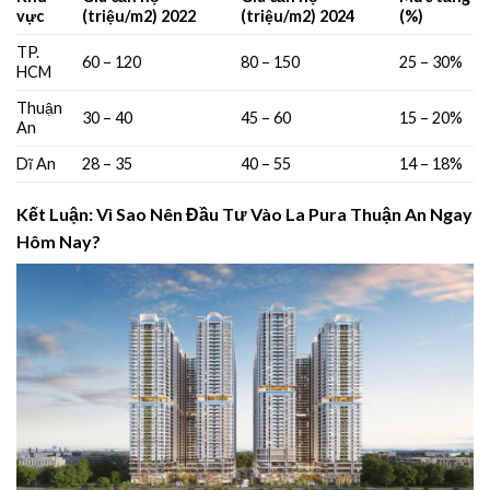
vực
(triệu/m2) 2022
(triệu/m2) 2024
(%)
TP.
60 – 120
80 – 150
25 – 30%
HCM
Thuận
30 – 40
45 – 60
15 – 20%
An
Dĩ An
28 – 35
40 – 55
14 – 18%
Kết Luận: Vì Sao Nên Đầu Tư Vào La Pura Thuận An Ngay
Hôm Nay?