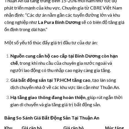
Thuận An đã tăng trung bình 15-20% mỗi năm nhờ tốc độ
phát triển mạnh của khu vực. Chuyên gia từ CBRE Việt Nam
nhận định: “Các dự án nằm gần các tuyến đường lớn và khu
công nghiệp như
La Pura Bình Dương
sẽ có biên độ tăng giá
ổn định trong dài hạn.”
Một số yếu tố thúc đẩy giá trị đầu tư của dự án:
Nguồn cung căn hộ cao cấp tại Bình Dương còn hạn
chế
, trong khi nhu cầu của chuyên gia nước ngoài và
người lao động có thu nhập cao ngày càng gia tăng.
Giá bất động sản tại TP.HCM tăng cao
, tạo làn sóng
dịch chuyển nhà ở về các khu vực lân cận như Thuận An.
Hạ tầng giao thông đang hoàn thiện
, giúp rút ngắn thời
gian di chuyển và gia tăng giá trị bất động sản.
Bảng So Sánh Giá Bất Động Sản Tại Thuận An
Khu
Giá căn hộ
Giá căn hộ
Mức tăng