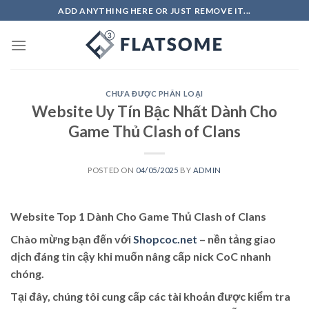
Skip
ADD ANYTHING HERE OR JUST REMOVE IT...
to
content
CHƯA ĐƯỢC PHÂN LOẠI
Website Uy Tín Bậc Nhất Dành Cho
Game Thủ Clash of Clans
POSTED ON
04/05/2025
BY
ADMIN
Website Top 1 Dành Cho Game Thủ Clash of Clans
Chào mừng bạn đến với
Shopcoc.net
– nền tảng giao
dịch đáng tin cậy khi muốn nâng cấp nick CoC nhanh
chóng.
Tại đây, chúng tôi cung cấp các tài khoản được kiểm tra