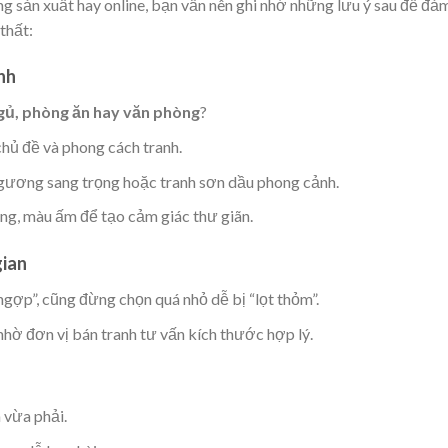
 sản xuất hay online, bạn vẫn nên ghi nhớ những lưu ý sau để đả
thất:
anh
gủ, phòng ăn hay văn phòng
?
 chủ đề và phong cách tranh.
 gương sang trọng hoặc tranh sơn dầu phong cảnh.
ng, màu ấm để tạo cảm giác thư giãn.
gian
gợp”, cũng đừng chọn quá nhỏ dễ bị “lọt thỏm”.
hờ đơn vị bán tranh tư vấn kích thước hợp lý.
á vừa phải.