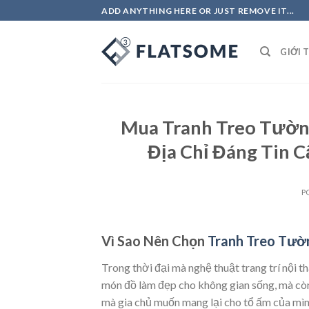
Skip
ADD ANYTHING HERE OR JUST REMOVE IT...
to
content
GIỚI 
Mua Tranh Treo Tường
Địa Chỉ Đáng Tin 
P
Vì Sao Nên Chọn
Tranh Treo Tườ
Trong thời đại mà nghệ thuật trang trí nội 
món đồ làm đẹp cho không gian sống, mà còn 
mà gia chủ muốn mang lại cho tổ ấm của mìn