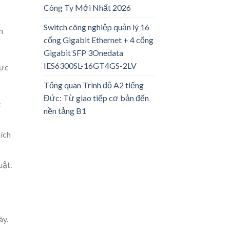
Công Ty Mới Nhất 2026
Switch công nghiệp quản lý 16
h
cổng Gigabit Ethernet + 4 cổng
Gigabit SFP 3Onedata
IES6300SL-16GT4GS-2LV
hực
Tổng quan Trình độ A2 tiếng
Đức: Từ giao tiếp cơ bản đến
c
nền tảng B1
kích
uật.
ày.