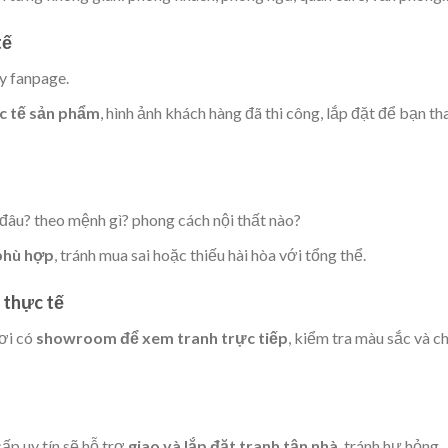
tế
ay fanpage.
c tế sản phẩm
, hình ảnh khách hàng đã thi công, lắp đặt để bạn t
 đâu? theo mệnh gì? phong cách nội thất nào?
phù hợp
, tránh mua sai hoặc thiếu hài hòa với tổng thể.
 thực tế
ơi có
showroom để xem tranh trực tiếp
, kiểm tra màu sắc và c
ấp uy tín sẽ hỗ trợ
giao và lắp đặt tranh tận nhà
, tránh hư hỏng