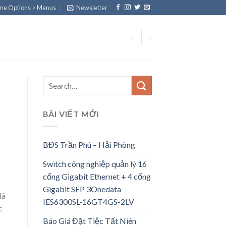
eme Options > Menus
Newsletter
-
-
BÀI VIẾT MỚI
BĐS Trần Phú – Hải Phòng
Switch công nghiệp quản lý 16
cổng Gigabit Ethernet + 4 cổng
Gigabit SFP 3Onedata
là
IES6300SL-16GT4GS-2LV
c
Báo Giá Đặt Tiệc Tất Niên