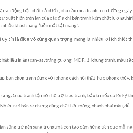
i sôi động bậc nhất cả nước, nhu cầu mua tranh treo tường ngày
sự xuất hiện tràn lan của các địa chỉ bán tranh kém chất lượng, hìn
n nhiều khách hàng “tiền mất tật mang”.
ỉ uy tín là điều vô cùng quan trọng
, mang lại nhiều lợi ích thiết t
 chất liệu in ấn (canvas, tráng gương, MDF…), khung tranh, màu sắ
iúp bạn chọn tranh đúng với phong cách nội thất, hợp phong thủy, 
 ràng
: Giao tranh tận nơi, hỗ trợ treo tranh, bảo trì nếu có lỗi kỹ th
 Nhiều nơi bán rẻ nhưng dùng chất liệu mỏng, nhanh phai màu, dễ
an sống trở nên sang trọng, mà còn tạo cảm hứng tích cực mỗi ng