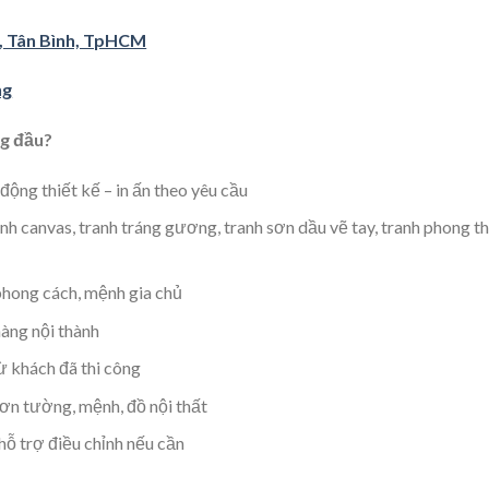
, Tân Bình, TpHCM
ng
ng đầu?
ộng thiết kế – in ấn theo yêu cầu
anh canvas, tranh tráng gương, tranh sơn dầu vẽ tay, tranh phong th
phong cách, mệnh gia chủ
àng nội thành
từ khách đã thi công
ơn tường, mệnh, đồ nội thất
 hỗ trợ điều chỉnh nếu cần