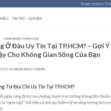
Assign a menu in Th
THIỆU
TIN TỨC – SỰ KIỆN
CHƯA ĐƯỢC PHÂN LOẠI
 Ở Đâu Uy Tín Tại TP.HCM? – Gợi Ý
Cậy Cho Không Gian Sống Của Bạn
OSTED ON
04/05/2025
BY
ADMIN
ng
Từ Địa Chỉ Uy Tín Tại TP.HCM?
thất ngày càng được ưa chuộng, tranh treo tường không đơn thuần 
là “ngôn ngữ” thể hiện cá tính, gu thẩm mỹ và năng lượng tích cự
h.