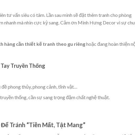
ên tư vấn siêu có tâm. Lần sau mình sẽ đặt thêm tranh cho phòng
 làm nhanh mà nhìn cực kỳ sang. Cảm ơn Minh Hưng Decor vì sự ch
h hàng cần thiết kế tranh theo gu riêng
hoặc đang hoàn thiện n
ẽ Tay Truyền Thống
ủ đề phong thủy, phong cảnh, tĩnh vật…
 truyền thống, cần sự sang trọng đậm chất nghệ thuật.
 Để Tránh “Tiền Mất, Tật Mang”