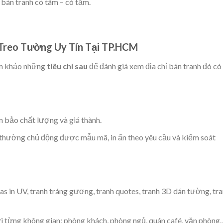
 bán tranh có tâm – có tầm.
 Treo Tường Uy Tín Tại TP.HCM
am khảo những
tiêu chí sau
để đánh giá xem địa chỉ bán tranh đó có
m bảo chất lượng và giá thành.
thường chủ động được mẫu mã, in ấn theo yêu cầu và kiểm soát
as in UV, tranh tráng gương, tranh quotes, tranh 3D dán tường, tr
i từng không gian: phòng khách, phòng ngủ, quán café, văn phòng