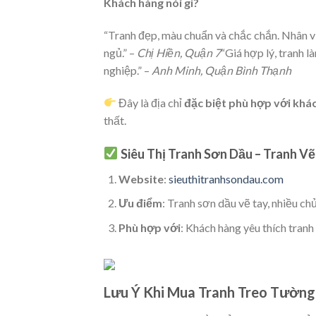
Khách hàng nói gì?
“Tranh đẹp, màu chuẩn và chắc chắn. Nhân vi
ngủ.” –
Chị Hiền, Quận 7
“Giá hợp lý, tranh
nghiệp.” –
Anh Minh, Quận Bình Thạnh
Đây là địa chỉ
đặc biệt phù hợp với khác
thất.
Siêu Thị Tranh Sơn Dầu – Tranh V
Website
:
sieuthitranhsondau.com
Ưu điểm
: Tranh sơn dầu vẽ tay, nhiều ch
Phù hợp với
: Khách hàng yêu thích tranh
Lưu Ý Khi Mua Tranh Treo Tường