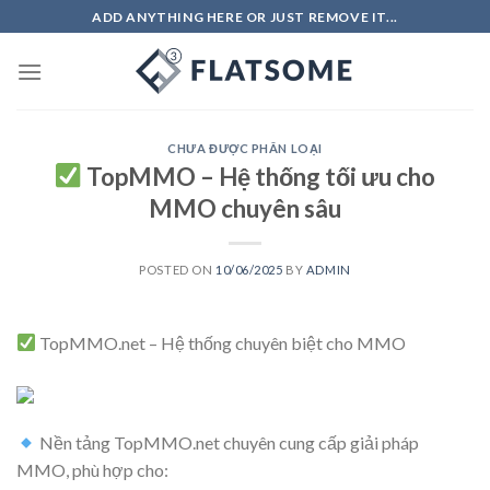
Skip
ADD ANYTHING HERE OR JUST REMOVE IT...
to
content
CHƯA ĐƯỢC PHÂN LOẠI
TopMMO – Hệ thống tối ưu cho
MMO chuyên sâu
POSTED ON
10/06/2025
BY
ADMIN
TopMMO.net – Hệ thống chuyên biệt cho MMO
Nền tảng TopMMO.net chuyên cung cấp giải pháp
MMO, phù hợp cho: