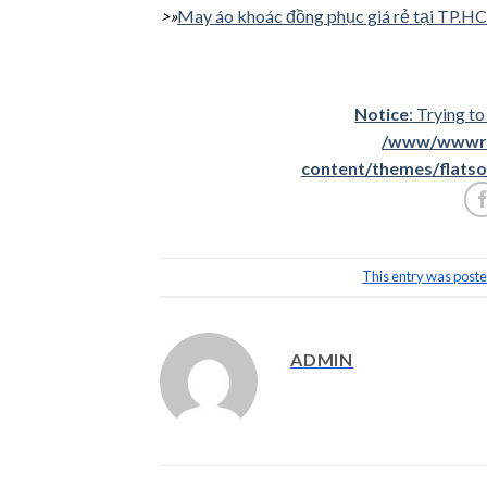
>»
May áo khoác đồng phục giá rẻ tại TP.HC
Notice
: Trying to
/www/wwwroo
content/themes/flatso
This entry was poste
ADMIN