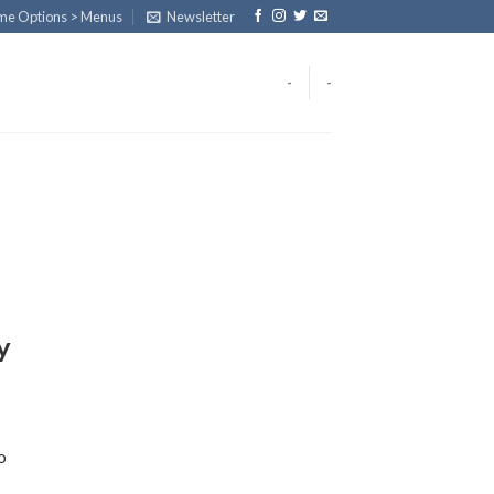
eme Options > Menus
Newsletter
-
-
y
o