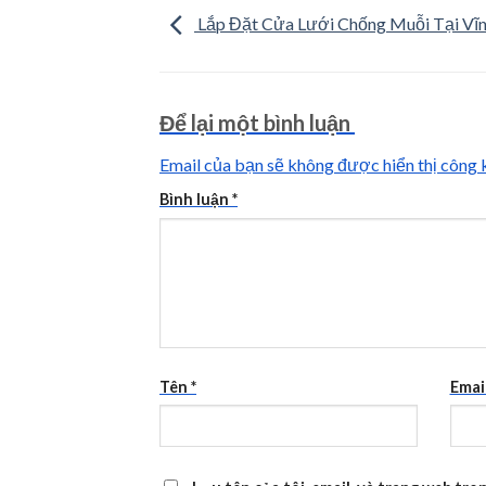
Lắp Đặt Cửa Lưới Chống Muỗi Tại Vĩn
Để lại một bình luận
Email của bạn sẽ không được hiển thị công k
Bình luận
*
Tên
*
Emai