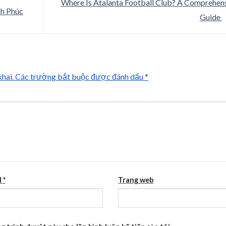
Where Is Atalanta Football Club? A Comprehen
h Phúc
Guide
hai.
Các trường bắt buộc được đánh dấu
*
l
*
Trang web