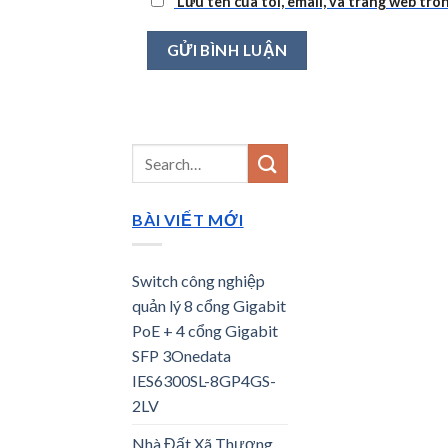
Lưu tên của tôi, email, và trang web tron
BÀI VIẾT MỚI
Switch công nghiệp
quản lý 8 cổng Gigabit
PoE + 4 cổng Gigabit
SFP 3Onedata
IES6300SL-8GP4GS-
2LV
Nhà Đất Xã Thượng