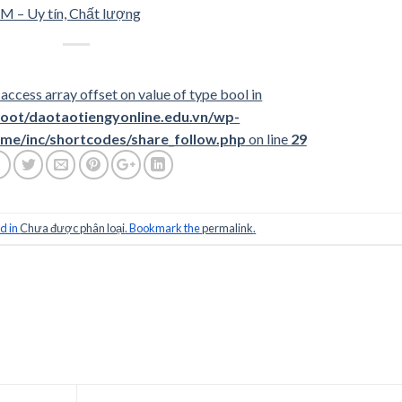
M – Uy tín, Chất lượng
 access array offset on value of type bool in
t/daotaotiengyonline.edu.vn/wp-
me/inc/shortcodes/share_follow.php
on line
29
d in
Chưa được phân loại
. Bookmark the
permalink
.