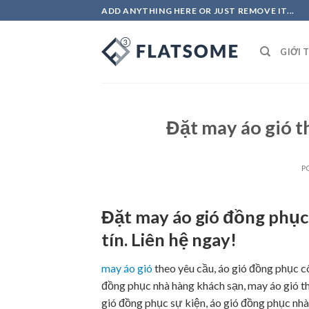
Skip
ADD ANYTHING HERE OR JUST REMOVE IT...
to
content
GIỚI 
Đặt may áo gió th
P
Đặt may áo gió đồng phục
tín. Liên hệ ngay!
may áo gió
theo yêu cầu, áo gió đồng phục cô
đồng phục nhà hàng khách sạn, may áo gió th
gió đồng phục sự kiện, áo gió đồng phục nh