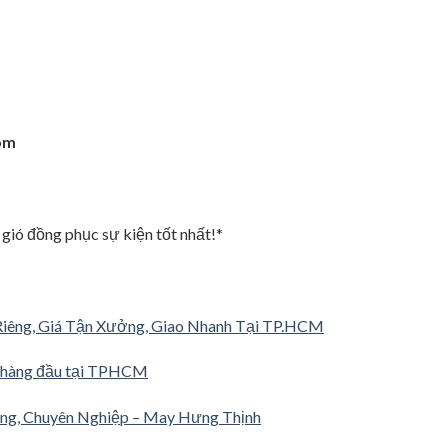
om
 gió đồng phục sự kiện tốt nhất!*
Riêng, Giá Tận Xưởng, Giao Nhanh Tại TP.HCM
ng hàng đầu tại TPHCM
ng, Chuyên Nghiệp – May Hưng Thịnh