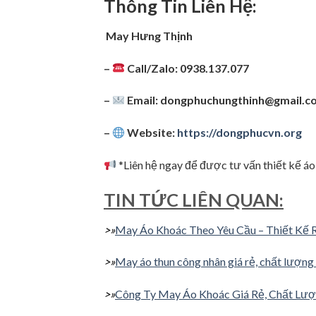
Thông Tin Liên Hệ:
May Hưng Thịnh
–
Call/Zalo: 0938.137.077
–
Email:
dongphuchungthinh@gmail.c
–
Website:
https://dongphucvn.org
*Liên hệ ngay để được tư vấn thiết kế áo
TIN TỨC LIÊN QUAN:
>»
May Áo Khoác Theo Yêu Cầu – Thiết Kế 
>»
May áo thun công nhân giá rẻ, chất lượ
>»
Công Ty May Áo Khoác Giá Rẻ, Chất Lượ