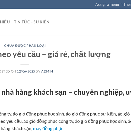
Assign a menu in Th
THIỆU
TIN TỨC – SỰ KIỆN
CHƯA ĐƯỢC PHÂN LOẠI
eo yêu cầu – giá rẻ, chất lượng
OSTED ON
12/06/2025
BY
ADMIN
 nhà hàng khách sạn – chuyên nghiệp, u
ng ty, áo gió đồng phục học sinh, áo gió đồng phục sự kiện, áo gió
eo yêu cầu, áo gió đồng phục công ty, áo gió đồng phục học sinh, á
à hàng khách sạn,
may đồng phục
.