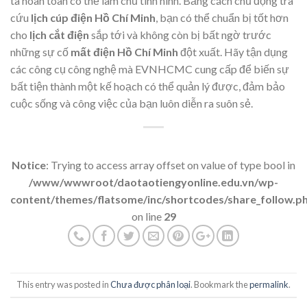
ta hoàn toàn có thể làm chủ tình hình. Bằng cách chủ động tra
cứu
lịch cúp điện Hồ Chí Minh
, bạn có thể chuẩn bị tốt hơn
cho
lịch cắt điện
sắp tới và không còn bị bất ngờ trước
những sự cố
mất điện Hồ Chí Minh
đột xuất. Hãy tận dụng
các công cụ công nghệ mà EVNHCMC cung cấp để biến sự
bất tiện thành một kế hoạch có thể quản lý được, đảm bảo
cuộc sống và công việc của bạn luôn diễn ra suôn sẻ.
Notice
: Trying to access array offset on value of type bool in
/www/wwwroot/daotaotiengyonline.edu.vn/wp-
content/themes/flatsome/inc/shortcodes/share_follow.p
on line
29
This entry was posted in
Chưa được phân loại
. Bookmark the
permalink
.