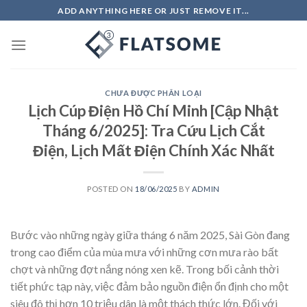
Skip
ADD ANYTHING HERE OR JUST REMOVE IT...
to
content
CHƯA ĐƯỢC PHÂN LOẠI
Lịch Cúp Điện Hồ Chí Minh [Cập Nhật
Tháng 6/2025]: Tra Cứu Lịch Cắt
Điện, Lịch Mất Điện Chính Xác Nhất
POSTED ON
18/06/2025
BY
ADMIN
Bước vào những ngày giữa tháng 6 năm 2025, Sài Gòn đang
trong cao điểm của mùa mưa với những cơn mưa rào bất
chợt và những đợt nắng nóng xen kẽ. Trong bối cảnh thời
tiết phức tạp này, việc đảm bảo nguồn điện ổn định cho một
siêu đô thị hơn 10 triệu dân là một thách thức lớn. Đối với