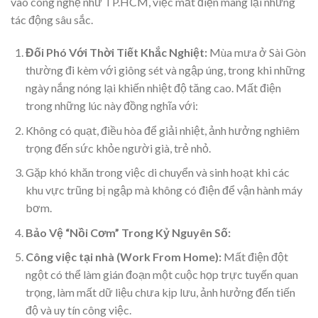
vào công nghệ như TP.HCM, việc mất điện mang lại những
tác động sâu sắc.
Đối Phó Với Thời Tiết Khắc Nghiệt:
Mùa mưa ở Sài Gòn
thường đi kèm với giông sét và ngập úng, trong khi những
ngày nắng nóng lại khiến nhiệt độ tăng cao. Mất điện
trong những lúc này đồng nghĩa với:
Không có quạt, điều hòa để giải nhiệt, ảnh hưởng nghiêm
trọng đến sức khỏe người già, trẻ nhỏ.
Gặp khó khăn trong việc di chuyển và sinh hoạt khi các
khu vực trũng bị ngập mà không có điện để vận hành máy
bơm.
Bảo Vệ “Nồi Cơm” Trong Kỷ Nguyên Số:
Công việc tại nhà (Work From Home):
Mất điện đột
ngột có thể làm gián đoạn một cuộc họp trực tuyến quan
trọng, làm mất dữ liệu chưa kịp lưu, ảnh hưởng đến tiến
độ và uy tín công việc.