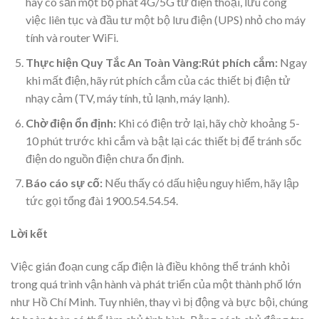
hãy có sẵn một bộ phát 4G/5G từ điện thoại, lưu công
việc liên tục và đầu tư một bộ lưu điện (UPS) nhỏ cho máy
tính và router WiFi.
Thực hiện Quy Tắc An Toàn Vàng:Rút phích cắm:
Ngay
khi mất điện, hãy rút phích cắm của các thiết bị điện tử
nhạy cảm (TV, máy tính, tủ lạnh, máy lạnh).
Chờ điện ổn định:
Khi có điện trở lại, hãy chờ khoảng 5-
10 phút trước khi cắm và bật lại các thiết bị để tránh sốc
điện do nguồn điện chưa ổn định.
Báo cáo sự cố:
Nếu thấy có dấu hiệu nguy hiểm, hãy lập
tức gọi tổng đài 1900.54.54.54.
Lời kết
Việc gián đoạn cung cấp điện là điều không thể tránh khỏi
trong quá trình vận hành và phát triển của một thành phố lớn
như Hồ Chí Minh. Tuy nhiên, thay vì bị động và bực bội, chúng