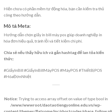
Hiện chưa có phần mềm tự động hóa, bạn cần kiểm tra thủ
công theo hướng dẫn.
Mô tả Meta:
Hướng dẫn chọn giấy in bill máy pos giúp doanh nghiệp in
hóa đơn hiệu quả, tránh lỗi và tiết kiệm chi phí.
Chia sẻ nếu thấy hữu ích và gắn hashtag để lan tỏa kiến
thức:
#GiấyInBill #GiấyInBillMáyPOS #MáyPOS #ThiếtBịPOS
#HóaĐơnNhiệt
Notice
: Trying to access array offset on value of type bool in
/www/wwwroot/daotaotiengyonline.edu.vn/wp-
content/themes/flatsome/inc/shortcodes/share_follow.p