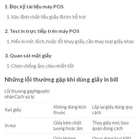
1. Đọc kỹ tài liệu máy POS
Xác định chất liệu giấy được hỗ trợ
2. Test in trực tiếp trên máy POS
Nếu in mờ, lệch, hoặc lỗi khay giấy, cần thay loại giấy khác
3. Quan sát mặt giấy
Chọn chống ẩm, chịu nhiệt tốt
Những lỗi thường gặp khi dùng giấy in bill
Lỗi thường gặpNguyên
nhânCách xử lý
Không đúng kích
Lắp lại giấy đúng quy
Kẹt giấy
thước
cách
Giấy kém chất
Thay giấy mới, bảo
In mờ
lượng hoặc ẩm
quản đúng cách
Giấy không
Chọn đúng loại K80