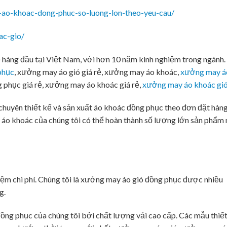
-ao-khoac-dong-phuc-so-luong-lon-theo-yeu-cau/
ac-gio/
 hàng đầu tại Việt Nam, với hơn 10 năm kinh nghiệm trong ngành.
phục
, xưởng may áo gió giá rẻ, xưởng may áo khoác,
xưởng may á
 phục giá rẻ, xưởng may áo khoác giá rẻ,
xưởng may áo khoác gi
chuyên thiết kế và sản xuất áo khoác đồng phục theo đơn đặt hàng
áo khoác của chúng tôi có thể hoàn thành số lượng lớn sản phẩm
iệm chi phí. Chúng tôi là xưởng may áo gió đồng phục được nhiều
g.
ng phục của chúng tôi bởi chất lượng vải cao cấp. Các mẫu thiế