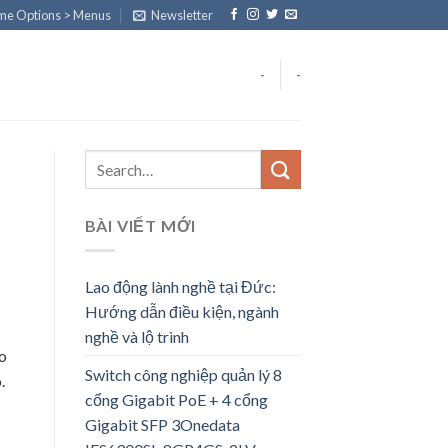
eme Options > Menus
Newsletter
-
-
BÀI VIẾT MỚI
Lao động lành nghề tại Đức:
Hướng dẫn điều kiện, ngành
nghề và lộ trình
o
Switch công nghiệp quản lý 8
.
cổng Gigabit PoE + 4 cổng
Gigabit SFP 3Onedata