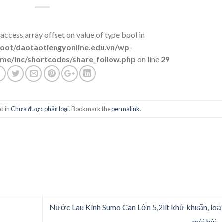
 access array offset on value of type bool in
t/daotaotiengyonline.edu.vn/wp-
me/inc/shortcodes/share_follow.php
on line
29
d in
Chưa được phân loại
. Bookmark the
permalink
.
Nước Lau Kính Sumo Can Lớn 5,2lít khử khuẩn, loạ
mùi hôi