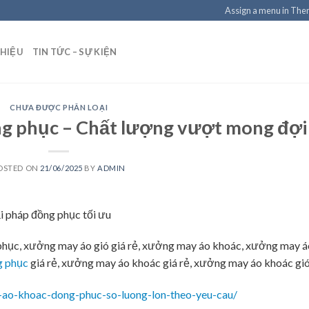
Assign a menu in Th
THIỆU
TIN TỨC – SỰ KIỆN
CHƯA ĐƯỢC PHÂN LOẠI
g phục – Chất lượng vượt mong đợi
OSTED ON
21/06/2025
BY
ADMIN
i pháp đồng phục tối ưu
phục, xưởng may áo gió giá rẻ, xưởng may áo khoác, xưởng may á
g phục
giá rẻ, xưởng may áo khoác giá rẻ, xưởng may áo khoác gió
-ao-khoac-dong-phuc-so-luong-lon-theo-yeu-cau/