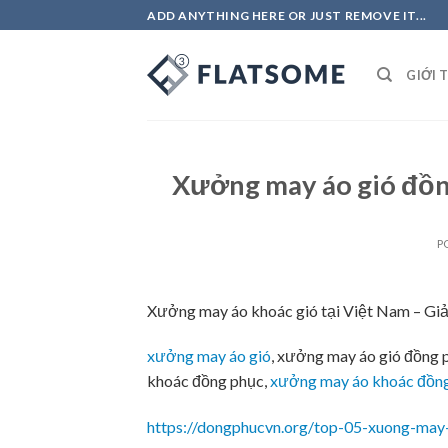
Skip
ADD ANYTHING HERE OR JUST REMOVE IT...
to
content
GIỚI 
Xưởng may áo gió đồn
P
Xưởng may áo khoác gió tại Việt Nam – Giả
xưởng may áo gió
, xưởng may áo gió đồng 
khoác đồng phục,
xưởng may áo khoác đồn
https://dongphucvn.org/top-05-xuong-may