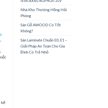
IES6300SL-8GP4GS-2LV
Nhà Kho Thượng Hồng Hải
Phòng
Sàn Gỗ AWOOD Có Tốt
Không?
o
Sàn Laminate Chuẩn E0, E1 –
ó
.
Giải Pháp An Toàn Cho Gia
.
Đình Có Trẻ Nhỏ
 mỗi
t kế