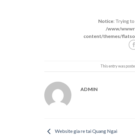
Notice
: Trying to
/www/wwwroo
content/themes/flatso
This entry was poste
ADMIN
Website gia re tai Quang Ngai