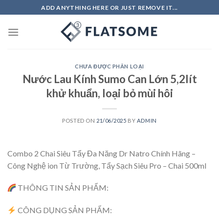
Skip
ADD ANYTHING HERE OR JUST REMOVE IT...
to
content
CHƯA ĐƯỢC PHÂN LOẠI
Nước Lau Kính Sumo Can Lớn 5,2lít
khử khuẩn, loại bỏ mùi hôi
POSTED ON
21/06/2025
BY
ADMIN
Combo 2 Chai Siêu Tẩy Đa Năng Dr Natro Chính Hãng –
Công Nghệ ion Từ Trường, Tẩy Sạch Siêu Pro – Chai 500ml
THÔNG TIN SẢN PHẨM:
CÔNG DỤNG SẢN PHẨM: