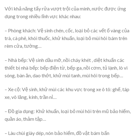
Với khả năng tẩy rửa vượt trội của mình, nước được ứng
dụng trong nhiều lĩnh vực khác nhau:
– Phòng khách: Vệ sinh chén, cốc, loại bỏ các vết ố vàng của
trà, cà phê, khói thuốc, khử khuẩn, loại bỏ mùi hôi bám trên
rèm cửa, tường…
– Nhà bếp: Vệ sinh dầu mỡ, nồi cháy khét , diệt khuẩn các
thiết bị nhà bếp: bếp điện từ, bếp ga, nồi cơm, tủ lạnh, lò vi
sóng, bàn ăn, dao thớt, khử mùi tanh, mùi hôi trong bếp…
– Xe cộ: Vệ sinh, khử mùi các khu vực trong xe ô tô: ghế, táp
xe, vô lăng, kính, trần nỉ…
– Đồ gia dụng: Khử khuẩn, loại bỏ mùi hôi trên mũ bảo hiểm,
quần áo, thảm tập…
– Làu chùi giày dép, nón bảo hiểm, đồ vật bám bẩn