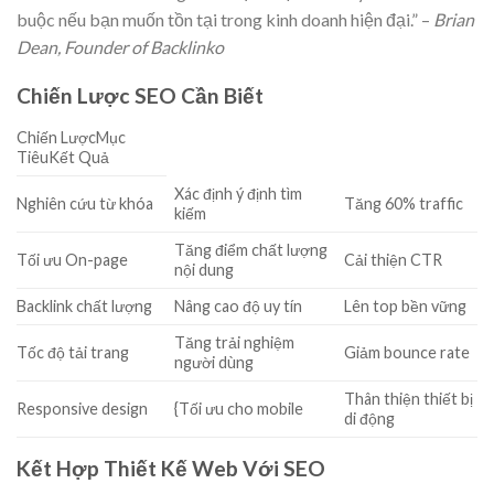
buộc nếu bạn muốn tồn tại trong kinh doanh hiện đại.” –
Brian
Dean, Founder of Backlinko
Chiến Lược SEO Cần Biết
Chiến LượcMục
TiêuKết Quả
Xác định ý định tìm
Nghiên cứu từ khóa
Tăng 60% traffic
kiếm
Tăng điểm chất lượng
Tối ưu On-page
Cải thiện CTR
nội dung
Backlink chất lượng
Nâng cao độ uy tín
Lên top bền vững
Tăng trải nghiệm
Tốc độ tải trang
Giảm bounce rate
người dùng
Thân thiện thiết bị
Responsive design
{Tối ưu cho mobile
di động
Kết Hợp Thiết Kế Web Với SEO