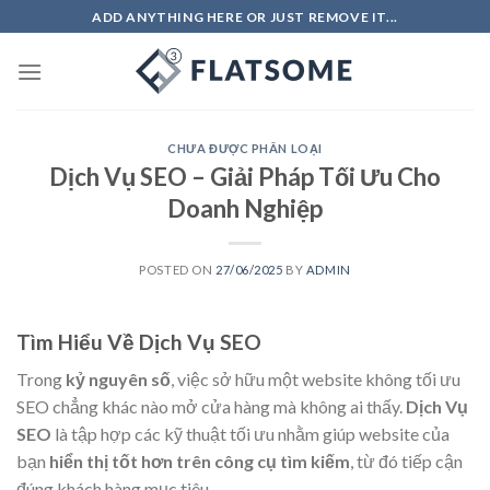
Skip
ADD ANYTHING HERE OR JUST REMOVE IT...
to
content
CHƯA ĐƯỢC PHÂN LOẠI
Dịch Vụ SEO – Giải Pháp Tối Ưu Cho
Doanh Nghiệp
POSTED ON
27/06/2025
BY
ADMIN
Tìm Hiểu Về Dịch Vụ SEO
Trong
kỷ nguyên số
, việc sở hữu một website không tối ưu
SEO chẳng khác nào mở cửa hàng mà không ai thấy.
Dịch Vụ
SEO
là tập hợp các kỹ thuật tối ưu nhằm giúp website của
bạn
hiển thị tốt hơn trên công cụ tìm kiếm
, từ đó tiếp cận
đúng khách hàng mục tiêu.