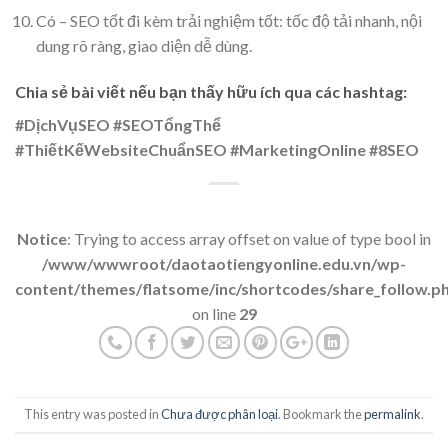
Có – SEO tốt đi kèm trải nghiệm tốt: tốc độ tải nhanh, nội
dung rõ ràng, giao diện dễ dùng.
Chia sẻ bài viết nếu bạn thấy hữu ích qua các hashtag:
#DịchVụSEO #SEOTổngThể
#ThiếtKếWebsiteChuẩnSEO #MarketingOnline #8SEO
Notice
: Trying to access array offset on value of type bool in
/www/wwwroot/daotaotiengyonline.edu.vn/wp-
content/themes/flatsome/inc/shortcodes/share_follow.p
on line
29
This entry was posted in
Chưa được phân loại
. Bookmark the
permalink
.