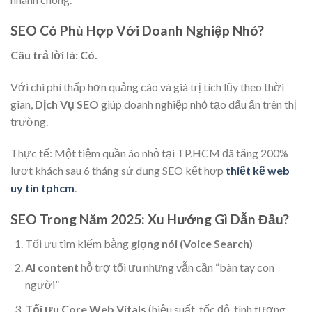
SEO Có Phù Hợp Với Doanh Nghiệp Nhỏ?
Câu trả lời là: Có.
Với chi phí thấp hơn quảng cáo và giá trị tích lũy theo thời
gian,
Dịch Vụ SEO
giúp doanh nghiệp nhỏ tạo dấu ấn trên thị
trường.
Thực tế: Một tiệm quần áo nhỏ tại TP.HCM đã tăng 200%
lượt khách sau 6 tháng sử dụng SEO kết hợp
thiết kế web
uy tín tphcm
.
SEO Trong Năm 2025: Xu Hướng Gì Dẫn Đầu?
Tối ưu tìm kiếm bằng
giọng nói (Voice Search)
AI content
hỗ trợ tối ưu nhưng vẫn cần “bàn tay con
người”
Tối ưu Core Web Vitals
(hiệu suất, tốc độ, tính tương