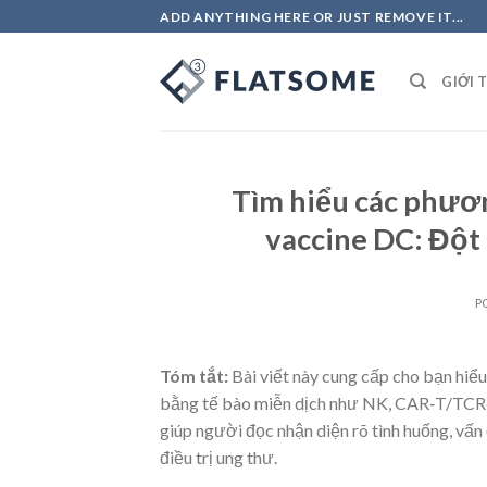
Skip
ADD ANYTHING HERE OR JUST REMOVE IT...
to
content
GIỚI 
Tìm hiểu các phươn
vaccine DC: Đột 
P
Tóm tắt:
Bài viết này cung cấp cho bạn hiểu
bằng tế bào miễn dịch như NK, CAR‑T/TCR‑T
giúp người đọc nhận diện rõ tình huống, vấn 
điều trị ung thư.