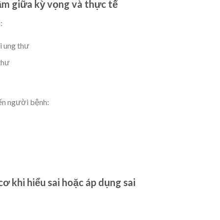
m giữa kỳ vọng và thực tế
:
i ung thư
thư
iến người bệnh:
ơ khi hiểu sai hoặc áp dụng sai