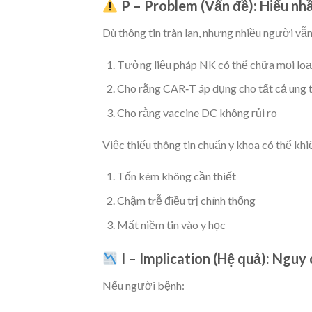
P – Problem (Vấn đề):
Hiểu nhầ
Dù thông tin tràn lan, nhưng nhiều người vẫn
Tưởng liệu pháp NK có thể chữa mọi loạ
Cho rằng CAR‑T áp dụng cho tất cả ung 
Cho rằng vaccine DC không rủi ro
Việc thiếu thông tin chuẩn y khoa có thể kh
Tốn kém không cần thiết
Chậm trễ điều trị chính thống
Mất niềm tin vào y học
I – Implication (Hệ quả):
Nguy c
Nếu người bệnh: