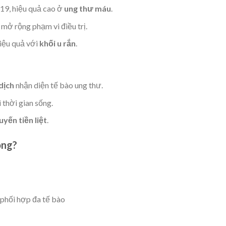
9, hiệu quả cao ở
ung thư máu
.
 mở rộng phạm vi điều trị.
hiệu quả với
khối u rắn
.
dịch
nhận diện tế bào ung thư.
i thời gian sống.
uyến tiền liệt
.
ồng?
 phối hợp đa tế bào