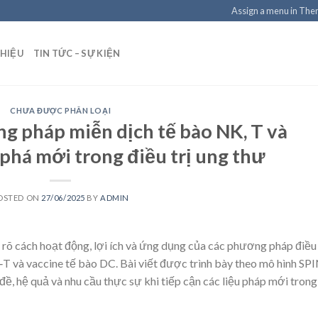
Assign a menu in Th
THIỆU
TIN TỨC – SỰ KIỆN
CHƯA ĐƯỢC PHÂN LOẠI
g pháp miễn dịch tế bào NK, T và
phá mới trong điều trị ung thư
OSTED ON
27/06/2025
BY
ADMIN
 rõ cách hoạt động, lợi ích và ứng dụng của các phương pháp điều 
 và vaccine tế bào DC. Bài viết được trình bày theo mô hình SPI
đề, hệ quả và nhu cầu thực sự khi tiếp cận các liệu pháp mới trong