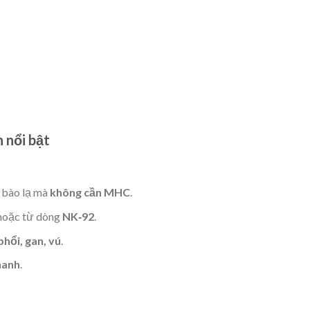
h nổi bật
ế bào lạ mà
không cần MHC
.
oặc từ dòng
NK‑92
.
phổi, gan, vú
.
hanh
.