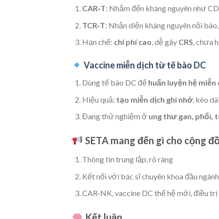
CAR‑T
: Nhắm đến kháng nguyên như CD1
TCR‑T
: Nhận diện kháng nguyên nội bào,
Hạn chế:
chi phí cao
, dễ gây
CRS
, chưa 
Vaccine miễn dịch từ tế bào DC
Dùng tế bào DC để
huấn luyện hệ miễn 
Hiệu quả:
tạo miễn dịch ghi nhớ
, kéo dà
Đang thử nghiệm ở
ung thư gan, phổi, t
SETA mang đến gì cho cộng đ
Thông tin trung lập, rõ ràng
Kết nối với bác sĩ chuyên khoa đầu ngành
CAR‑NK, vaccine DC thế hệ mới, điều trị
Kết luận