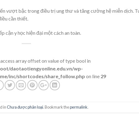
iến vượt bậc trong điều trị ung thư và tăng cường hệ miễn dịch. T
iều cần thiết.
ếp cận y học hiện đại một cách an toàn.
 access array offset on value of type bool in
t/daotaotiengyonline.edu.vn/wp-
me/inc/shortcodes/share_follow.php
on line
29
d in
Chưa được phân loại
. Bookmark the
permalink
.