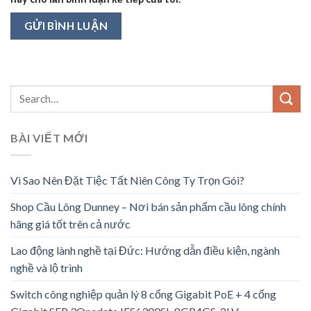
BÀI VIẾT MỚI
Vì Sao Nên Đặt Tiệc Tất Niên Công Ty Trọn Gói?
Shop Cầu Lông Dunney – Nơi bán sản phẩm cầu lông chính
hãng giá tốt trên cả nước
Lao động lành nghề tại Đức: Hướng dẫn điều kiện, ngành
nghề và lộ trình
Switch công nghiệp quản lý 8 cổng Gigabit PoE + 4 cổng