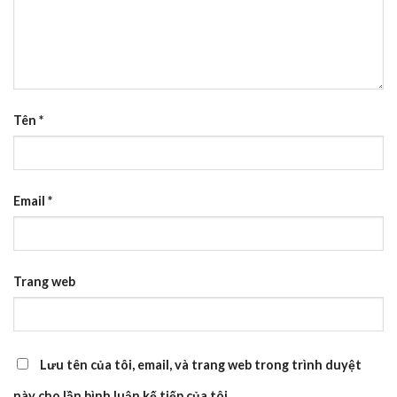
Tên
*
Email
*
Trang web
Lưu tên của tôi, email, và trang web trong trình duyệt
này cho lần bình luận kế tiếp của tôi.