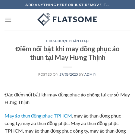
Skip
ADD ANYTHING HERE OR JUST REMOVE IT...
to
content
CHƯA ĐƯỢC PHÂN LOẠI
Điểm nổi bật khi may đồng phục áo
thun tại May Hưng Thịnh
POSTED ON
27/06/2025
BY
ADMIN
Đặc điểm nổi bật khi may đồng phục áo phông tại cơ sở May
Hưng Thịnh
May áo thun đồng phục TPHCM
, may áo thun đồng phục
công ty, may áo thun đồng phục. May áo thun đồng phục
TPHCM, may áo thun đồng phục công ty, may áo thun đồng