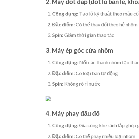
2. Máy đột dập (đột lỗ bản lề, khó
Công dụng:
Tạo lỗ kỹ thuật theo mẫu cố
Đặc điểm:
Có thể thay đổi theo hệ nhôm
Spin:
Giảm thời gian thao tác
3. Máy ép góc cửa nhôm
Công dụng:
Nối các thanh nhôm tạo thà
Đặc điểm:
Có loại bán tự động
Spin:
Không rò rỉ nước
4. Máy phay đầu đố
Công dụng:
Gia công khe rãnh lắp ghép 
Đặc điểm:
Có thể phay nhiều loại nhôm