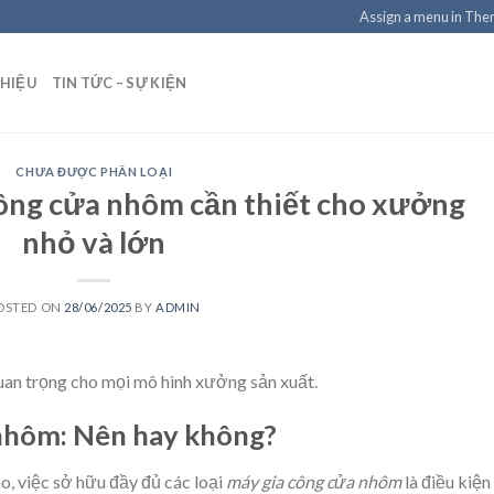
Assign a menu in Th
THIỆU
TIN TỨC – SỰ KIỆN
CHƯA ĐƯỢC PHÂN LOẠI
ông cửa nhôm cần thiết cho xưởng
nhỏ và lớn
OSTED ON
28/06/2025
BY
ADMIN
an trọng cho mọi mô hình xưởng sản xuất.
 nhôm: Nên hay không?
o, việc sở hữu đầy đủ các loại
máy gia công cửa nhôm
là điều kiện