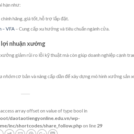
i hạn như:
ính hãng, giá tốt, hỗ trợ lắp đặt.
m – VFA
– Cung cấp xu hướng và tiêu chuẩn ngành cửa.
 lợi nhuận xưởng
xưởng giảm rủi ro lỗi kỹ thuật mà còn giúp doanh nghiệp cạnh tra
ửa nhôm
cơ bản và nâng cấp dần để xây dựng mô hình xưởng sản x
 access array offset on value of type bool in
t/daotaotiengyonline.edu.vn/wp-
me/inc/shortcodes/share_follow.php
on line
29