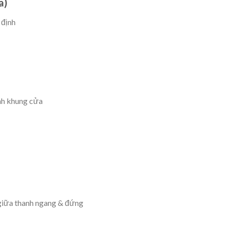
a)
 định
nh khung cửa
giữa thanh ngang & đứng