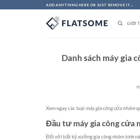
Skip
ADD ANYTHING HERE OR JUST REMOVE IT...
to
content
GIỚI 
Danh sách máy gia c
P
Xem ngay các loại
máy gia công cửa nhôm
qu
Đầu tư máy gia công cửa
Đối với bất kỳ xưởng gia công nhôm kính nà