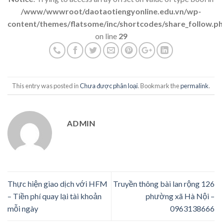
/www/wwwroot/daotaotiengyonline.edu.vn/wp-
content/themes/flatsome/inc/shortcodes/share_follow.p
on line
29
This entry was posted in
Chưa được phân loại
. Bookmark the
permalink
.
ADMIN
Thực hiện giao dịch với HFM
Truyền thông bài lan rộng 126
– Tiền phí quay lại tài khoản
phường xã Hà Nội –
mỗi ngày
0963138666