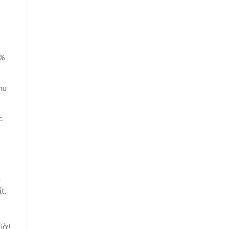
0%
hu
c
h
t.
iờ!