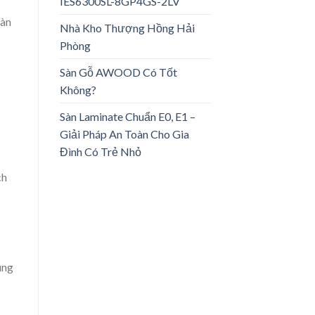
IES6300SL-8GP4GS-2LV
oàn
Nhà Kho Thượng Hồng Hải
Phòng
Sàn Gỗ AWOOD Có Tốt
Không?
Sàn Laminate Chuẩn E0, E1 –
Giải Pháp An Toàn Cho Gia
Đình Có Trẻ Nhỏ
ch
úng