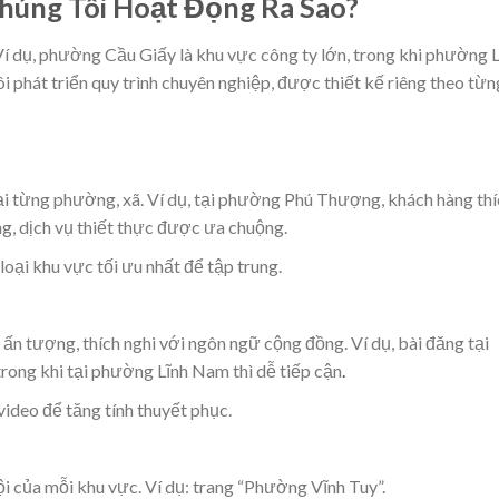
húng Tôi Hoạt Động Ra Sao?
í dụ, phường Cầu Giấy là khu vực công ty lớn, trong khi phường L
i phát triển quy trình chuyên nghiệp, được thiết kế riêng theo từn
 tại từng phường, xã. Ví dụ, tại phường Phú Thượng, khách hàng th
ng, dịch vụ thiết thực được ưa chuộng.
loại khu vực tối ưu nhất để tập trung.
 ấn tượng, thích nghi với ngôn ngữ cộng đồng. Ví dụ, bài đăng tại
ong khi tại phường Lĩnh Nam thì dễ tiếp cận
.
video để tăng tính thuyết phục.
i của mỗi khu vực. Ví dụ: trang “Phường Vĩnh Tuy”.