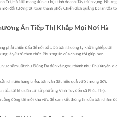
anh Trì, Hà Nội mang đến cơ hội kinh doanh đầy triển vọng. Nhưng
 mọi đối tượng tại toàn thành phố? Chiến dịch quảng bá lan tỏa t
Phương Án Tiếp Thị Khắp Mọi Nơi Hà
ng phải chiến đấu để nổi bật. Dù bạn là công ty khởi nghiệp, tại
ng là yếu tố then chốt. Phương án của chúng tôi giúp bạn:
u vực sầm uất như Đống Đa đến xã ngoại thành như Phú Xuyên, dị
cần chi tiêu hàng triệu, bạn vẫn đạt hiệu quả vượt mong đợi.
lan tỏa tại khu dân cư, từ phường Vĩnh Tuy đến xã Phúc Thọ.
m cộng đồng tại mỗi khu vực để cam kết thông tin của bạn chạm đ