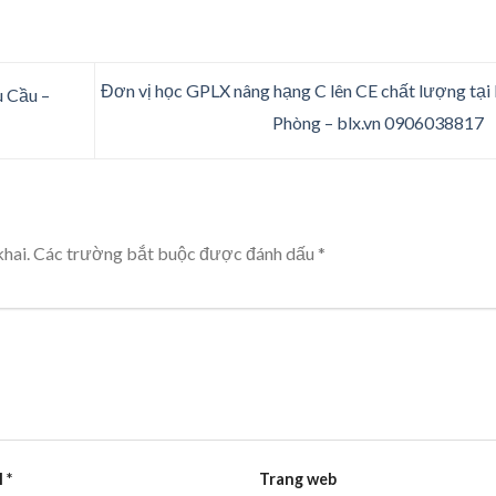
Đơn vị học GPLX nâng hạng C lên CE chất lượng tại
 Cầu –
Phòng – blx.vn 0906038817
hai.
Các trường bắt buộc được đánh dấu
*
l
*
Trang web