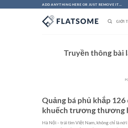
Skip
ADD ANYTHING HERE OR JUST REMOVE IT...
to
content
GIỚI 
Truyền thông bài 
P
Quảng bá phủ khắp 126 
khuếch trương thương hi
Hà Nội – trái tim Việt Nam, không chỉ là nơi 