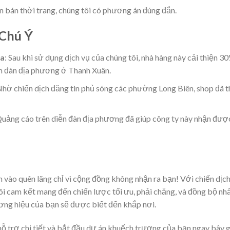
n bán thời trang, chúng tôi có phương án đúng đắn.
Chú Ý
Đa
: Sau khi sử dụng dịch vụ của chúng tôi, nhà hàng này cải thiện 3
ễn đàn địa phương ở Thanh Xuân.
Nhờ chiến dịch đăng tin phủ sóng các phường Long Biên, shop đã t
Quảng cáo trên diễn đàn địa phương đã giúp công ty này nhận đượ
 vào quên lãng chỉ vì cộng đồng không nhận ra bạn! Với chiến dịc
tôi cam kết mang đến chiến lược tối ưu, phải chăng, và đồng bộ nhấ
g hiệu của bạn sẽ được biết đến khắp nơi.
ỗ trợ chi tiết và bắt đầu dự án khuếch trương của bạn ngay bây g