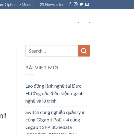
eme Options > Menus
Newsletter
-
-
BÀI VIẾT MỚI
Lao động lành nghề tại Đức:
Hướng dẫn điều kiện, ngành
nghề và lộ trình
Switch công nghiệp quản lý 8
n!
cổng Gigabit PoE + 4 cổng
Gigabit SFP 3Onedata