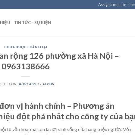
Assign a menu in Th
THIỆU
TIN TỨC – SỰ KIỆN
CHƯA ĐƯỢC PHÂN LOẠI
lan rộng 126 phường xã Hà Nội –
0963138666
OSTED ON
04/07/2025
BY
ADMIN
đơn vị hành chính – Phương án
ệu đột phá nhất cho công ty của bạ
hội tụ văn hóa, mà còn là nơi sinh sống của hàng triệu người. Với