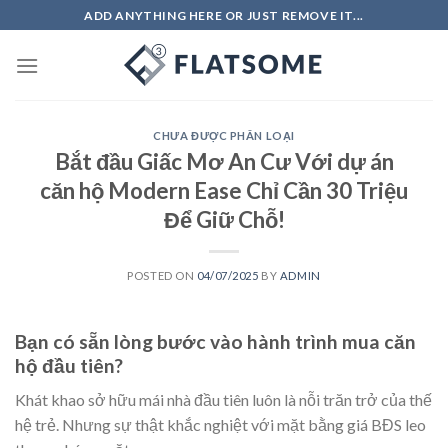
Skip
ADD ANYTHING HERE OR JUST REMOVE IT...
to
content
CHƯA ĐƯỢC PHÂN LOẠI
Bắt đầu Giấc Mơ An Cư Với dự án
căn hộ Modern Ease Chỉ Cần 30 Triệu
Để Giữ Chỗ!
POSTED ON
04/07/2025
BY
ADMIN
Bạn có sẵn lòng bước vào hành trình mua căn
hộ đầu tiên?
Khát khao sở hữu mái nhà đầu tiên luôn là nỗi trăn trở của thế
hệ trẻ. Nhưng sự thật khắc nghiệt với mặt bằng giá BĐS leo