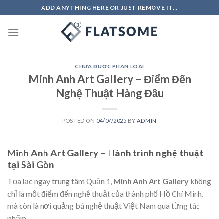
Skip
ADD ANYTHING HERE OR JUST REMOVE IT...
to
content
CHƯA ĐƯỢC PHÂN LOẠI
Minh Anh Art Gallery – Điểm Đến
Nghệ Thuật Hàng Đầu
POSTED ON
04/07/2025
BY
ADMIN
Minh Anh Art Gallery – Hành trình nghệ thuật
tại Sài Gòn
Tọa lạc ngay trung tâm Quận 1,
Minh Anh Art Gallery
không
chỉ là một điểm đến nghệ thuật của thành phố Hồ Chí Minh,
mà còn là nơi quảng bá nghệ thuật Việt Nam qua từng tác
phẩm.