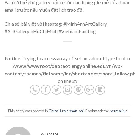
Bạn có thể ghé gallery bất cứ lúc nào trong giờ mở cửa, hoặc
email trước nếu muốn đặt lịch trao đổi.
Chia sẻ bài viết với hashtag: #MinhAnhArtGallery
#ArtGalleryInHoChiMinh #VietnamPainting
Notice
: Trying to access array offset on value of type bool in
/www/wwwroot/daotaotiengyonline.edu.vn/wp-
content/themes/flatsome/inc/shortcodes/share_follow.p
on line
29
This entry was posted in
Chưa được phân loại
. Bookmark the
permalink
.
ADMIN