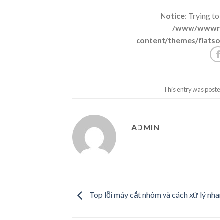
Notice
: Trying to
/www/wwwroo
content/themes/flatso
This entry was poste
ADMIN
Top lỗi máy cắt nhôm và cách xử lý nh