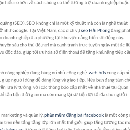
bạn hiểu rõ hơn về cách chúng có thể tương trợ doanh nghiệp hoặc
 quãng (SEO). SEO không chỉ là một kỹ thuật mà còn là nghệ thuật
cỡ như Google. Tại Việt Nam, các dịch vụ
seo Hải Phòng
đang phá
ho doanh nghiệp địa phương tại khu vực cảng biển sôi động này.
uyên sâu cho thủ đô, nơi mà cạnh tranh trực tuyến ngày một ác liệ
vụ độc đáo, giúp tối ưu hóa số điện thoại để tăng khả năng tiếp cậ
ành công nghiệp đang bùng nổ nhờ công nghệ.
web bđs
cung cấp n
 giúp người dùng dễ dàng lùng và giao tiếp. Nếu bạn đang tầm ch
yển lựa lý tưởng, với các thông báo cập nhật về nhà thuê tại Quán
 tằn tiện thời gian mà còn mang lại sự tiện lợi tối đa cho người
 marketing và quản lý.
phần mềm đăng bài facebook
là một công 
 trên nền tảng tầng lớp lớn nhất thế giới, giúp tăng tương tác m
bài telegram
tương trợ đăng bài trên Telegram, một ứng dụng nh