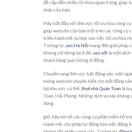
đề cập đến nhiều từ khóa quan trọng, giúp 
nhân của bạn.
Hãy bắt đầu với lĩnh vực tối ưu hóa công cụ
giúp website của bạn trội trên các công cụ 
triển mạnh mẽ, tụ họp vào việc tối ưu hóa c
Tương tự,
seo Hà Nội
mang đến giải pháp ch
Không chỉ dừng lại ở đó,
seo sđt
là một dịch 
khách hàng qua chừng di động.
Chuyển sang lĩnh vực bất động sản, một ng
móng website chuyên biệt cho bất động sản,
tại khu vực cụ thể,
thuê nhà Quán Toan
là tu
Toan, Hải Phòng. Những dịch vụ này không chỉ
dùng.
giờ, hãy nói về các công cụ phần mềm hỗ trợ
mạnh mẽ, cho phép tự động hóa việc đăng bài
không tốn nhiều công sức. Tương tự,
đăng 