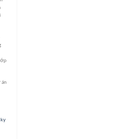
h
i
o
g
 lớp
ự án
sky