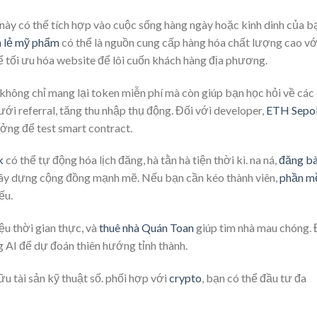
 này có thể tích hợp vào cuộc sống hàng ngày hoặc kinh dinh của b
 lẻ mỹ phẩm
có thể là nguồn cung cấp hàng hóa chất lượng cao vớ
hể tối ưu hóa website để lôi cuốn khách hàng địa phương.
không chỉ mang lại token miễn phí mà còn giúp bạn học hỏi về các
i referral, tăng thu nhập thụ động. Đối với developer,
ETH Sepol
ởng để test smart contract.
k
có thể tự động hóa lịch đăng, hà tằn hà tiện thời kì. na ná,
đăng bà
ây dựng cộng đồng mạnh mẽ. Nếu bạn cần kéo thành viên,
phần 
ếu.
ệu thời gian thực, và
thuê nhà Quán Toan
giúp tìm nhà mau chóng. 
 AI để dự đoán thiên hướng tỉnh thành.
u tài sản kỹ thuật số. phối hợp với
crypto
, bạn có thể đầu tư đa