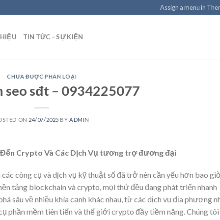
Assign a menu in Th
THIỆU
TIN TỨC – SỰ KIỆN
CHƯA ĐƯỢC PHÂN LOẠI
n seo sđt – 0934225077
OSTED ON
24/07/2025
BY
ADMIN
 Đến Crypto Và Các Dịch Vụ tương trợ đương đại
n các công cụ và dịch vụ kỹ thuật số đã trở nên cần yếu hơn bao gi
 nền tảng blockchain và crypto, mọi thứ đều đang phát triển nhanh
 phá sâu về nhiều khía cạnh khác nhau, từ các dịch vụ địa phương 
 cụ phần mềm tiên tiến và thế giới crypto đầy tiềm năng. Chúng tôi