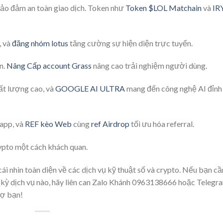
ảo đảm an toàn giao dịch. Token như
Token $LOL Matchain
và
IR
, và
đăng nhóm lotus
tăng cường sự hiện diện trực tuyến.
n.
Nâng Cấp account Grass
nâng cao trải nghiệm người dùng.
ất lượng cao, và
GOOGLE AI ULTRA
mang đến công nghệ AI đỉnh
 app, và
REF kèo Web
cùng
ref Airdrop
tối ưu hóa referral.
ypto một cách khách quan.
ái nhìn toàn diện về các dịch vụ kỹ thuật số và crypto. Nếu bạn cầ
kỳ dịch vụ nào, hãy liên can Zalo Khánh 0963138666 hoặc Telegr
rợ bạn!