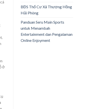
 cá
BĐS Thổ Cư Xã Thượng Hồng
Hải Phòng
Panduan Seru Main Sports
t
untuk Menambah
Entertainment dan Pengalaman
t.
Online Enjoyment
n
ền
ỗ ở
cụ
à
ắn