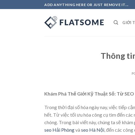
Skip
ADD ANYTHING HERE OR JUST REMOVE IT...
to
content
GIỚI 
Thông ti
P
Khám Phá Thế Giới Kỹ Thuật Số: Từ SEO
Trong thời đại số hóa ngày nay, việc tiếp cậ
hết. Từ việc tối ưu hóa công cụ tìm đến các
chóng. Trong bài viết này, chúng ta sẽ khám
seo Hải Phòng
và
seo Hà Nội
, đến các công