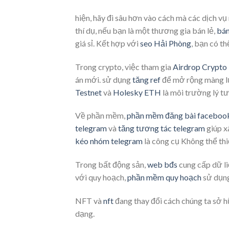
hiện, hãy đi sâu hơn vào cách mà các dịch vụ
thí dụ, nếu bạn là một thương gia bán lẻ,
bán
giá sỉ. Kết hợp với
seo Hải Phòng
, bạn có t
Trong crypto, việc tham gia
Airdrop Crypto
án mới. sử dụng
tăng ref
để mở rộng màng lướ
Testnet
và
Holesky ETH
là môi trường lý tư
Về phần mềm,
phần mềm đăng bài faceboo
telegram
và
tăng tương tác telegram
giúp x
kéo nhóm telegram
là công cụ Không thể thi
Trong bất động sản,
web bđs
cung cấp dữ li
với quy hoạch,
phần mềm quy hoạch
sử dụng
NFT và
nft
đang thay đổi cách chúng ta sở hữ
dạng.