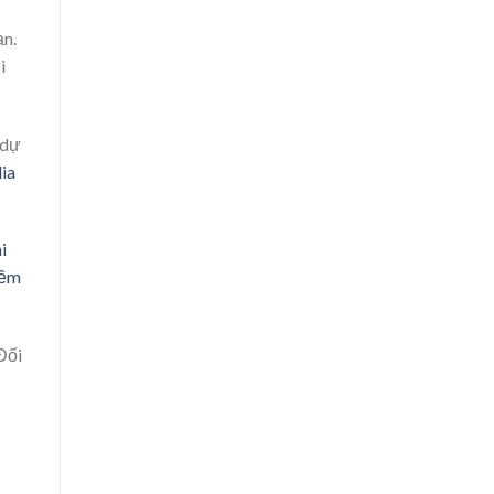
ạn.
i
 dự
ia
i
mềm
Đối