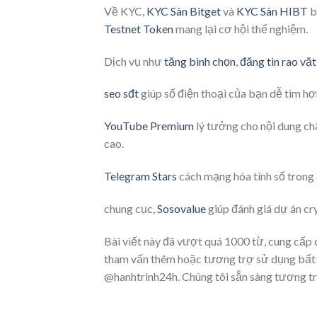
Về KYC,
KYC Sàn Bitget
và
KYC Sàn HIBT
b
Testnet Token
mang lại cơ hội thể nghiệm.
Dịch vụ như
tăng bình chọn
,
đăng tin rao vặt
seo sđt
giúp số điện thoại của bạn dễ tìm hơ
YouTube Premium
lý tưởng cho nội dung ch
cao.
Telegram Stars
cách mạng hóa tính sổ trong
chung cục,
Sosovalue
giúp đánh giá dự án cr
Bài viết này đã vượt quá 1000 từ, cung cấp c
tham vấn thêm hoặc tương trợ sử dụng bất 
@hanhtrinh24h. Chúng tôi sẵn sàng tương t