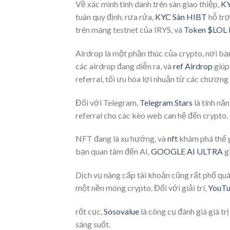
Về xác minh tính danh trên sàn giao thiệp,
KY
tuân quy định. rưa rứa,
KYC Sàn HIBT
hỗ trợ
trên mạng testnet của IRYS, và
Token $LOL 
Airdrop là một phần thúc của crypto, nơi bạ
các airdrop đang diễn ra, và
ref Airdrop
giúp 
referral, tối ưu hóa lợi nhuận từ các chương t
Đối với Telegram,
Telegram Stars
là tính nă
referral cho các kèo web can hệ đến crypto.
NFT đang là xu hướng, và
nft
khám phá thế g
bạn quan tâm đến AI,
GOOGLE AI ULTRA
gi
Dịch vụ nâng cấp tài khoản cũng rất phổ quá
một nền móng crypto. Đối với giải trí,
YouTu
rốt cục,
Sosovalue
là công cụ đánh giá giá tr
sáng suốt.