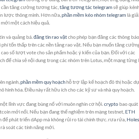
n cần tăng cường tương tác,
tăng tương tác telegram
sẽ giúp kên
ến lược thông minh. Hơn nữa,
phần mềm kéo nhóm telegram
là giả
 mới một cách hiệu quả.
tin và quảng bá.
đăng tin rao vặt
cho phép bạn đăng các thông bá
i phí tổn thấp trên các nền tảng rao vặt. Nếu bạn muốn tăng cườn
 cao số lượt vote cho sản phẩm hoặc ý kiến của bạn. Đối với các
ạch để chia sẻ nội dung trong các nhóm trên Lotus, một mạng từng
ên ngành,
phần mềm quy hoạch
hỗ trợ lập kế hoạch đô thị hoặc d
ô hình hóa. Điều này rất hữu ích cho các kỹ sư và nhà quy hoạch.
một lĩnh vực đang bùng nổ với muôn nghìn cơ hội.
crypto
bao quát
altcoin mới nổi. Nếu bạn đang thể nghiệm trên mạng testnet,
ETH
để phát triển dApp mà không rủi ro tài chính thực. rưa rứa,
Hole
rà soát các tính năng mới.