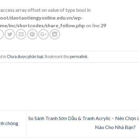
 access array offset on value of type bool in
t/daotaotiengyonline.edu.vn/wp-
me/inc/shortcodes/share_follow.php
on line
29
d in
Chưa được phân loại
. Bookmark the
permalink
.
So Sánh Tranh Sơn Dầu & Tranh Acrylic – Nên Chọn 
anh chóng
Nào Cho Nhà Bạn?