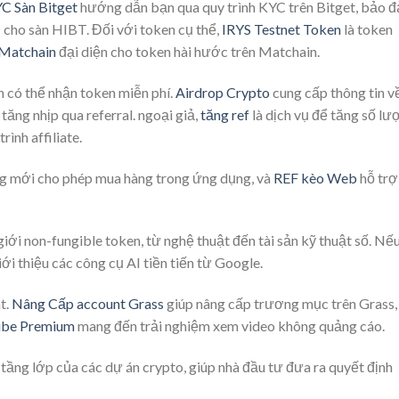
C Sàn Bitget
hướng dẫn bạn qua quy trình KYC trên Bitget, bảo 
 cho sàn HIBT. Đối với token cụ thể,
IRYS Testnet Token
là token
Matchain
đại diện cho token hài hước trên Matchain.
n có thể nhận token miễn phí.
Airdrop Crypto
cung cấp thông tin v
tăng nhịp qua referral. ngoại giả,
tăng ref
là dịch vụ để tăng số lư
rình affiliate.
ng mới cho phép mua hàng trong ứng dụng, và
REF kèo Web
hỗ trợ
iới non-fungible token, từ nghệ thuật đến tài sản kỹ thuật số. Nế
ới thiệu các công cụ AI tiền tiến từ Google.
t.
Nâng Cấp account Grass
giúp nâng cấp trương mục trên Grass,
be Premium
mang đến trải nghiệm xem video không quảng cáo.
ị tầng lớp của các dự án crypto, giúp nhà đầu tư đưa ra quyết định