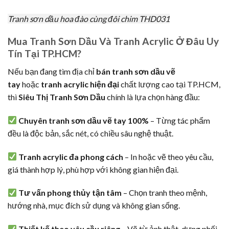
Tranh sơn dầu hoa đào cùng đôi chim THD031
Mua Tranh Sơn Dầu Và Tranh Acrylic Ở Đâu Uy
Tín Tại TP.HCM?
Nếu bạn đang tìm địa chỉ
bán tranh sơn dầu vẽ
tay
hoặc
tranh acrylic hiện đại
chất lượng cao tại TP.HCM,
thì
Siêu Thị Tranh Sơn Dầu
chính là lựa chọn hàng đầu:
Chuyên tranh sơn dầu vẽ tay 100%
– Từng tác phẩm
đều là độc bản, sắc nét, có chiều sâu nghệ thuật.
Tranh acrylic đa phong cách
– In hoặc vẽ theo yêu cầu,
giá thành hợp lý, phù hợp với không gian hiện đại.
Tư vấn phong thủy tận tâm
– Chọn tranh theo mệnh,
hướng nhà, mục đích sử dụng và không gian sống.
Thiết kế theo yêu cầu riêng
– Vẽ từ ảnh thật, dựng phối