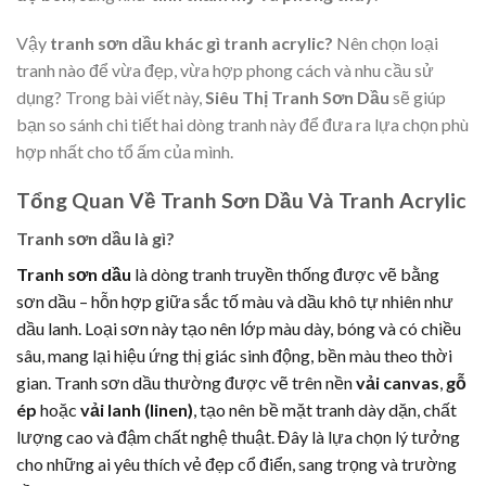
Vậy
tranh sơn dầu khác gì tranh acrylic?
Nên chọn loại
tranh nào để vừa đẹp, vừa hợp phong cách và nhu cầu sử
dụng? Trong bài viết này,
Siêu Thị Tranh Sơn Dầu
sẽ giúp
bạn so sánh chi tiết hai dòng tranh này để đưa ra lựa chọn phù
hợp nhất cho tổ ấm của mình.
Tổng Quan Về Tranh Sơn Dầu Và Tranh Acrylic
Tranh sơn dầu là gì?
Tranh sơn dầu
là dòng tranh truyền thống được vẽ bằng
sơn dầu – hỗn hợp giữa sắc tố màu và dầu khô tự nhiên như
dầu lanh. Loại sơn này tạo nên lớp màu dày, bóng và có chiều
sâu, mang lại hiệu ứng thị giác sinh động, bền màu theo thời
gian. Tranh sơn dầu thường được vẽ trên nền
vải canvas
,
gỗ
ép
hoặc
vải lanh (linen)
, tạo nên bề mặt tranh dày dặn, chất
lượng cao và đậm chất nghệ thuật. Đây là lựa chọn lý tưởng
cho những ai yêu thích vẻ đẹp cổ điển, sang trọng và trường