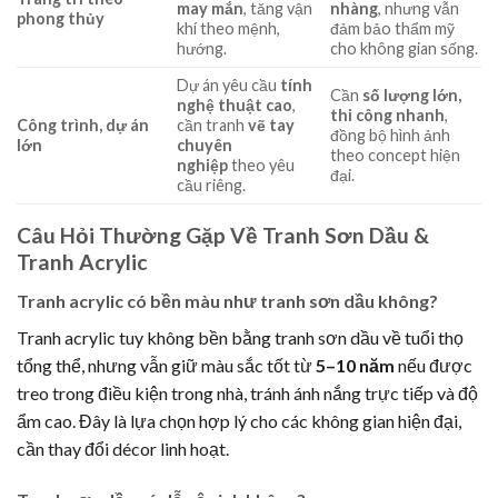
may mắn
, tăng vận
nhàng
, nhưng vẫn
phong thủy
khí theo mệnh,
đảm bảo thẩm mỹ
hướng.
cho không gian sống.
Dự án yêu cầu
tính
Cần
số lượng lớn,
nghệ thuật cao
,
thi công nhanh
,
Công trình, dự án
cần tranh
vẽ tay
đồng bộ hình ảnh
lớn
chuyên
theo concept hiện
nghiệp
theo yêu
đại.
cầu riêng.
Câu Hỏi Thường Gặp Về Tranh Sơn Dầu &
Tranh Acrylic
Tranh acrylic có bền màu như tranh sơn dầu không?
Tranh acrylic tuy không bền bằng tranh sơn dầu về tuổi thọ
tổng thể, nhưng vẫn giữ màu sắc tốt từ
5–10 năm
nếu được
treo trong điều kiện trong nhà, tránh ánh nắng trực tiếp và độ
ẩm cao. Đây là lựa chọn hợp lý cho các không gian hiện đại,
cần thay đổi décor linh hoạt.