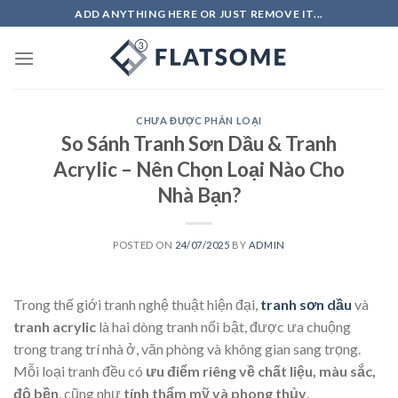
Skip
ADD ANYTHING HERE OR JUST REMOVE IT...
to
content
CHƯA ĐƯỢC PHÂN LOẠI
So Sánh Tranh Sơn Dầu & Tranh
Acrylic – Nên Chọn Loại Nào Cho
Nhà Bạn?
POSTED ON
24/07/2025
BY
ADMIN
Trong thế giới tranh nghệ thuật hiện đại,
tranh sơn dầu
và
tranh acrylic
là hai dòng tranh nổi bật, được ưa chuộng
trong trang trí nhà ở, văn phòng và không gian sang trọng.
Mỗi loại tranh đều có
ưu điểm riêng về chất liệu, màu sắc,
độ bền
, cũng như
tính thẩm mỹ và phong thủy
.