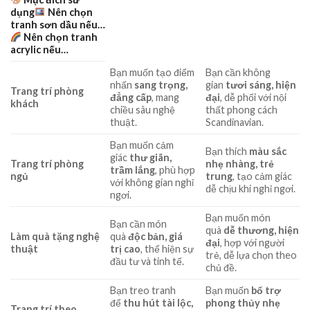
dụng
Nên chọn
tranh sơn dầu nếu…
Nên chọn tranh
acrylic nếu…
Bạn muốn tạo điểm
Bạn cần không
nhấn
sang trọng,
gian
tươi sáng, hiện
Trang trí phòng
đẳng cấp
, mang
đại
, dễ phối với nội
khách
chiều sâu nghệ
thất phong cách
thuật.
Scandinavian.
Bạn muốn cảm
Bạn thích
màu sắc
giác
thư giãn,
Trang trí phòng
nhẹ nhàng, trẻ
trầm lắng
, phù hợp
ngủ
trung
, tạo cảm giác
với không gian nghỉ
dễ chịu khi nghỉ ngơi.
ngơi.
Bạn muốn món
Bạn cần món
quà
dễ thương, hiện
Làm quà tặng nghệ
quà
độc bản, giá
đại
, hợp với người
thuật
trị cao
, thể hiện sự
trẻ, dễ lựa chọn theo
đầu tư và tinh tế.
chủ đề.
Bạn treo tranh
Bạn muốn
bổ trợ
để
thu hút tài lộc,
phong thủy nhẹ
Trang trí theo