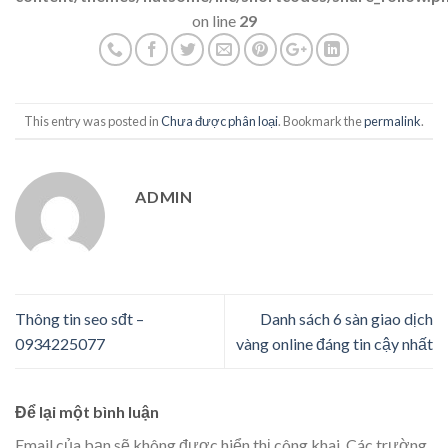
on line
29
This entry was posted in
Chưa được phân loại
. Bookmark the
permalink
.
ADMIN
Thông tin seo sđt –
Danh sách 6 sàn giao dịch
0934225077
vàng online đáng tin cậy nhất
Để lại một bình luận
Email của bạn sẽ không được hiển thị công khai.
Các trường