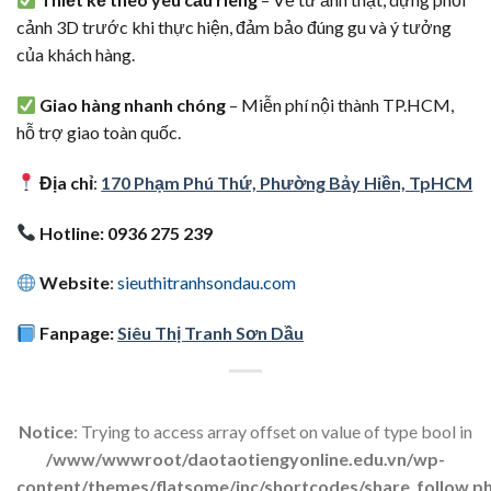
cảnh 3D trước khi thực hiện, đảm bảo đúng gu và ý tưởng
của khách hàng.
Giao hàng nhanh chóng
– Miễn phí nội thành TP.HCM,
hỗ trợ giao toàn quốc.
Địa chỉ
:
170 Phạm Phú Thứ, Phường Bảy Hiền, TpHCM
Hotline: 0936 275 239
Website
:
sieuthitranhsondau.com
Fanpage:
Siêu Thị Tranh Sơn Dầu
Notice
: Trying to access array offset on value of type bool in
/www/wwwroot/daotaotiengyonline.edu.vn/wp-
content/themes/flatsome/inc/shortcodes/share_follow.p