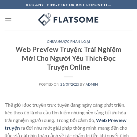
Skip
ADD ANYTHING HERE OR JUST REMOVE IT...
to
content
CHƯA ĐƯỢC PHÂN LOẠI
Web Preview Truyện: Trải Nghiệm
Mới Cho Người Yêu Thích Đọc
Truyện Online
POSTED ON
26/07/2025
BY
ADMIN
Thế giới đọc truyện trực tuyến đang ngày càng phát triển,
kéo theo đó là nhu cầu tìm kiếm những nền tảng tối ưu hóa
trải nghiệm người dùng. Trong bối cảnh đó,
Web Preview
truyện
ra đời như một giải pháp thông minh, mang đến cho
độc giả cái nhìn toàn cảnh về tác phẩm trước khi quyết định