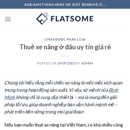
Skip
ADD ANYTHING HERE OR JUST REMOVE IT...
to
content
CHƯA ĐƯỢC PHÂN LOẠI
Thuê xe nâng ở đâu uy tín giá rẻ
POSTED ON
26/07/2025
BY
ADMIN
Chúng tôi hiểu rằng mỗi chiếc xe nâng là một mắt xích quan
trọng trong hoạt động sản xuất. Vì vậy, sứ mệnh của
Bình
Minh
không chỉ là cung cấp thiết bị – mà là mang đến giải
pháp tối ưu, giúp doanh nghiệp bạn vận hành mạnh mẽ –
phát triển bền vững trong mọi giai đoạn
Nếu bạn muốn thuê xe nâng tại Việt Nam, có khá nhiều công