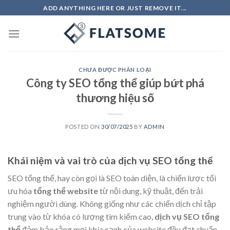
Skip
ADD ANYTHING HERE OR JUST REMOVE IT...
to
content
CHƯA ĐƯỢC PHÂN LOẠI
Công ty SEO tổng thể giúp bứt phá
thương hiệu số
POSTED ON
30/07/2025
BY
ADMIN
Khái niệm và vai trò của dịch vụ SEO tổng thể
SEO tổng thể, hay còn gọi là SEO toàn diện, là chiến lược tối
ưu hóa
tổng thể website
từ nội dung, kỹ thuật, đến trải
nghiệm người dùng. Không giống như các chiến dịch chỉ tập
trung vào từ khóa có lượng tìm kiếm cao,
dịch vụ SEO tổng
thể
đảm bảo rằng mọi khía cạnh của website đều đạt chuẩn