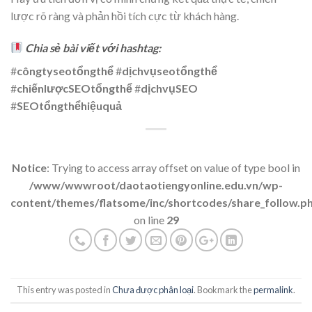
lược rõ ràng và phản hồi tích cực từ khách hàng.
Chia sẻ bài viết với hashtag:
#
côngtyseotổngthể
#
dịchvụseotổngthể
#
chiếnlượcSEOtổngthể
#
dịchvụSEO
#
SEOtổngthểhiệuquả
Notice
: Trying to access array offset on value of type bool in
/www/wwwroot/daotaotiengyonline.edu.vn/wp-
content/themes/flatsome/inc/shortcodes/share_follow.p
on line
29
This entry was posted in
Chưa được phân loại
. Bookmark the
permalink
.